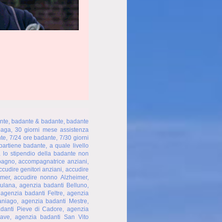
nte, badante & badante, badante
aga, 30 giorni mese assistenza
te, 7/24 ore badante, 7/30 giorni
partiene badante, a quale livello
a lo stipendio della badante non
agno, accompagnatrice anziani,
cudire genitori anziani, accudire
mer, accudire nonno Alzheimer,
ulana, agenzia badanti Belluno,
agenzia badanti Feltre, agenzia
aniago, agenzia badanti Mestre,
danti Pieve di Cadore, agenzia
iave, agenzia badanti San Vito