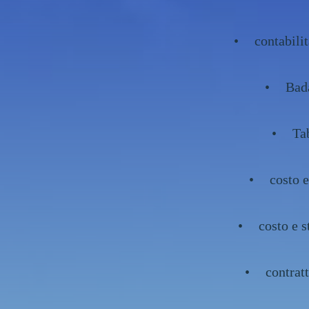
contabili
Bada
Ta
costo 