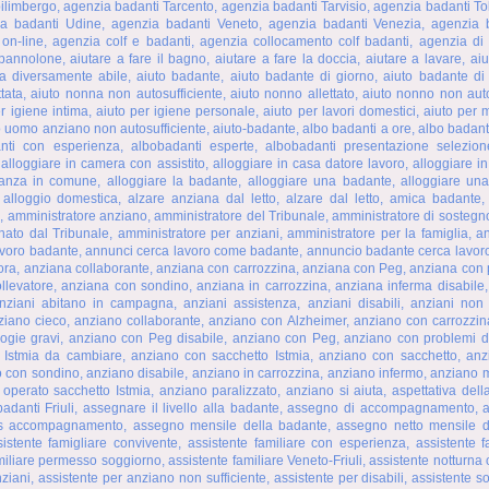
limbergo, agenzia badanti Tarcento, agenzia badanti Tarvisio, agenzia badanti To
ia badanti Udine, agenzia badanti Veneto, agenzia badanti Venezia, agenzia b
 on-line, agenzia colf e badanti, agenzia collocamento colf badanti, agenzia di 
pannolone, aiutare a fare il bagno, aiutare a fare la doccia, aiutare a lavare, aiu
a diversamente abile, aiuto badante, aiuto badante di giorno, aiuto badante di
ttata, aiuto nonna non autosufficiente, aiuto nonno allettato, aiuto nonno non aut
per igiene intima, aiuto per igiene personale, aiuto per lavori domestici, aiuto per 
to uomo anziano non autosufficiente, aiuto-badante, albo badanti a ore, albo badant
nti con esperienza, albobadanti esperte, albobadanti presentazione selezione
 alloggiare in camera con assistito, alloggiare in casa datore lavoro, alloggiare i
stanza in comune, alloggiare la badante, alloggiare una badante, alloggiare una
, alloggio domestica, alzare anziana dal letto, alzare dal letto, amica badante
 amministratore anziano, amministratore del Tribunale, amministratore di sostegn
nato dal Tribunale, amministratore per anziani, amministratore per la famiglia, 
avoro badante, annunci cerca lavoro come badante, annuncio badante cerca lavor
bora, anziana collaborante, anziana con carrozzina, anziana con Peg, anziana con 
ollevatore, anziana con sondino, anziana in carrozzina, anziana inferma disabile
anziani abitano in campagna, anziani assistenza, anziani disabili, anziani non a
ziano cieco, anziano collaborante, anziano con Alzheimer, anziano con carrozzin
logie gravi, anziano con Peg disabile, anziano con Peg, anziano con problemi d
 Istmia da cambiare, anziano con sacchetto Istmia, anziano con sacchetto, anz
 con sondino, anziano disabile, anziano in carrozzina, anziano infermo, anziano 
perato sacchetto Istmia, anziano paralizzato, anziano si aiuta, aspettativa dell
adanti Friuli, assegnare il livello alla badante, assegno di accompagnamento, a
nps accompagnamento, assegno mensile della badante, assegno netto mensile d
istente famigliare convivente, assistente familiare con esperienza, assistente fa
amiliare permesso soggiorno, assistente familiare Veneto-Friuli, assistente notturn
ziani, assistente per anziano non sufficiente, assistente per disabili, assistente so