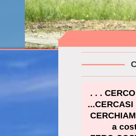
C
. . . CE
...CERCAS
CERCHIA
a cos