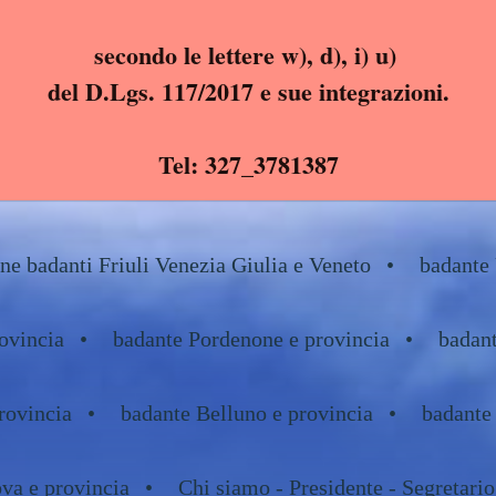
secondo le lettere w), d), i) u)
del D.Lgs. 117/2017 e sue integrazioni.
Tel: 327_3781387
e badanti Friuli Venezia Giulia e Veneto
badante 
ovincia
badante Pordenone e provincia
badant
rovincia
badante Belluno e provincia
badante
va e provincia
Chi siamo - Presidente - Segretario