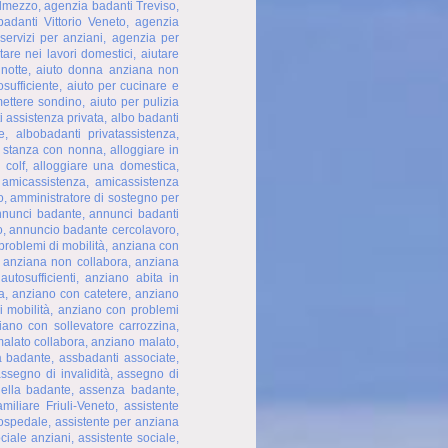
lmezzo, agenzia badanti Treviso,
adanti Vittorio Veneto, agenzia
servizi per anziani, agenzia per
tare nei lavori domestici, aiutare
 notte, aiuto donna anziana non
osufficiente, aiuto per cucinare e
mettere sondino, aiuto per pulizia
i assistenza privata, albo badanti
, albobadanti privatassistenza,
n stanza con nonna, alloggiare in
 colf, alloggiare una domestica,
, amicassistenza, amicassistenza
o, amministratore di sostegno per
annunci badante, annunci badanti
o, annuncio badante cercolavoro,
problemi di mobilità, anziana con
, anziana non collabora, anziana
utosufficienti, anziano abita in
a, anziano con catetere, anziano
i mobilità, anziano con problemi
iano con sollevatore carrozzina,
malato collabora, anziano malato,
a badante, assbadanti associate,
ssegno di invalidità, assegno di
ella badante, assenza badante,
miliare Friuli-Veneto, assistente
a ospedale, assistente per anziana
ciale anziani, assistente sociale,