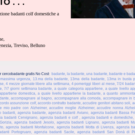
 . . .
tazione badanti colf domestiche a
ne,
 Treviso, Belluno
r cercobadante gratis No Cost
badante, la badante, una badante, badante e bada
:
 massima urgenza, 13.ma della badante, 13ma della badante, 13ma in busta p
ese, 4 mezze giornate libere alla settimana, 4 pomeriggi liberi al mese, 7/24 badan
e, 7/7 giorni settimana badante, a quale categoria appartiene, a quale livello ap
o appartiene domestica, a quale livello appartiene la badante, a quanto ammont
badante, accompagnare al bagno, accompagnare alla comoda, accompagnare in b
rdo assunzione colf, accordo contratto badante, accudire genitori abitano soli, ac
 mio padre con Alzheimer, accudire moglie Alzheimer, accudire nonna Alzhei
go badanti, agenzia badante, agenzia badanti Aviano, agenzia badanti Bassa Fri
a badanti Cervignano, agenzia badanti e colf , agenzia badanti e domestiche, 
i Gorizia, agenzia badanti Jesolo, agenzia badanti Lignano, agenzia badanti M
o, agenzia badanti Monfalcone, agenzia badanti Motta di Livenza, agenzia ba
danti Portogruaro, agenzia badanti Sacile, agenzia badanti San Donà di P