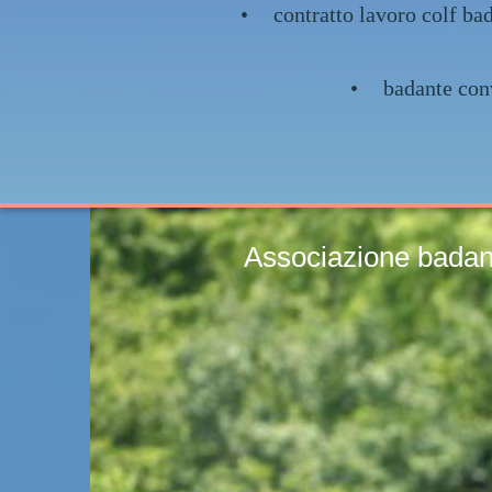
contratto lavoro colf ba
badante co
Associazione bada