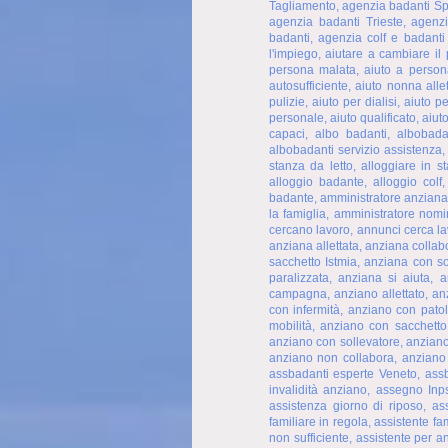
Tagliamento, agenzia badanti Spi
agenzia badanti Trieste, agenz
badanti, agenzia colf e badanti
l'impiego, aiutare a cambiare il 
persona malata, aiuto a person
autosufficiente, aiuto nonna alle
pulizie, aiuto per dialisi, aiuto 
personale, aiuto qualificato, aiu
capaci, albo badanti, albobada
albobadanti servizio assistenza,
stanza da letto, alloggiare in 
alloggio badante, alloggio colf
badante, amministratore anziana,
la famiglia, amministratore nomi
cercano lavoro, annunci cerca l
anziana allettata, anziana colla
sacchetto Istmia, anziana con s
paralizzata, anziana si aiuta, 
campagna, anziano allettato, an
con infermità, anziano con pato
mobilità, anziano con sacchetto
anziano con sollevatore, anziano
anziano non collabora, anziano o
assbadanti esperte Veneto, assb
invalidità anziano, assegno I
assistenza giorno di riposo, ass
familiare in regola, assistente f
non sufficiente, assistente per an