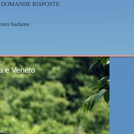
025 + DOMANDE RISPOSTE
voro badante
Friuli Venezia Giulia