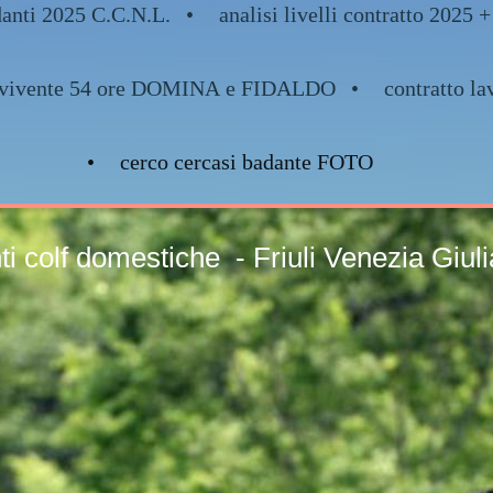
danti 2025 C.C.N.L.
analisi livelli contratto 2
nvivente 54 ore DOMINA e FIDALDO
contratto la
cerco cercasi badante FOTO
nti colf domestiche - 