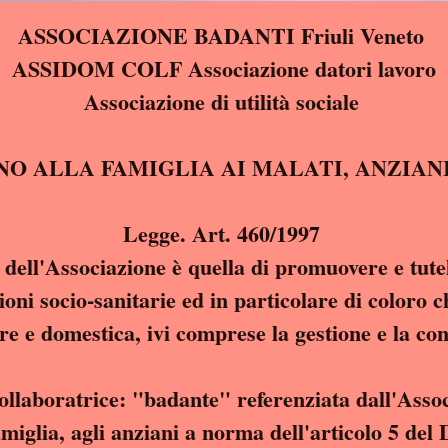
ASSOCIAZIONE BADANTI Friuli Veneto
ASSIDOM COLF Associazione datori lavoro
Associazione di utilità sociale
IN SOSTEGNO ALLA FAMIGLIA AI MALAT
Legge. Art. 460/1997
e dell'Associazione è quella di promuovere e tutela
oni socio-sanitarie ed in particolare di coloro c
re e domestica, ivi comprese la gestione e la co
collaboratrice: "badante" referenziata dall'Asso
sostegno alla famiglia, agli anziani a norma dell'a