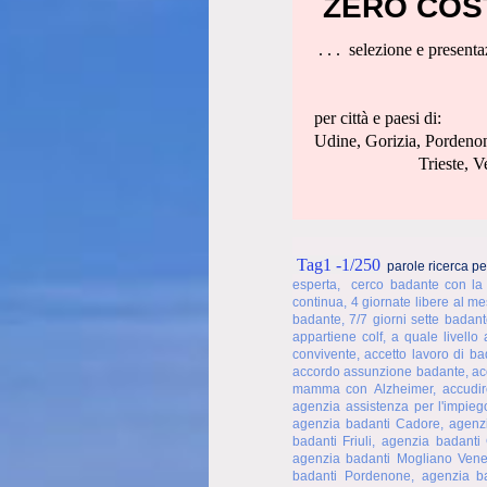
ZERO COSTO
. . . selezione e presen
per città e paesi di:
Udine, Gorizia, Pordeno
Trieste, Venezia,
Tag1 -1/250
parole ricerca pe
esperta, cerco badante con la
continua, 4 giornate libere al m
badante, 7/7 giorni sette badant
appartiene colf, a quale livell
convivente, accetto lavoro di 
accordo assunzione badante, acco
mamma con Alzheimer, accudire
agenzia assistenza per l'impie
agenzia badanti Cadore, agenzi
badanti Friuli, agenzia badant
agenzia badanti Mogliano Venet
badanti Pordenone, agenzia ba