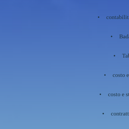
contabili
Bada
Ta
costo 