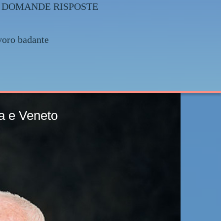
025 + DOMANDE RISPOSTE
voro badante
Friuli Venezia Giulia