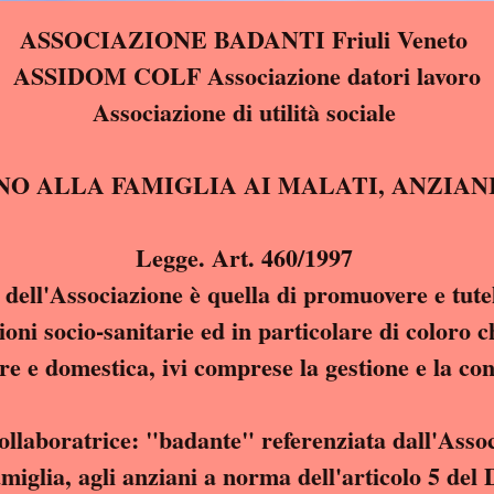
ASSOCIAZIONE BADANTI Friuli Veneto
ASSIDOM COLF Associazione datori lavoro
Associazione di utilità sociale
IN SOSTEGNO ALLA FAMIGLIA AI MALAT
Legge. Art. 460/1997
e dell'Associazione è quella di promuovere e tutela
oni socio-sanitarie ed in particolare di coloro c
re e domestica, ivi comprese la gestione e la co
collaboratrice: "badante" referenziata dall'Asso
sostegno alla famiglia, agli anziani a norma dell'a