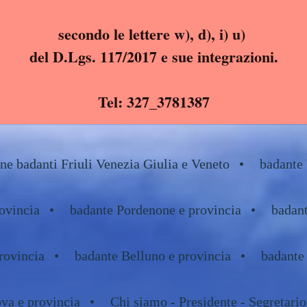
secondo le lettere w), d), i) u)
del D.Lgs. 117/2017 e sue integrazioni.
Tel: 327_3781387
e badanti Friuli Venezia Giulia e Veneto
badante 
ovincia
badante Pordenone e provincia
badant
rovincia
badante Belluno e provincia
badante
va e provincia
Chi siamo - Presidente - Segretario