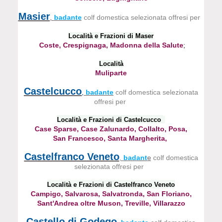
Masier
badante
colf domestica selezionata offresi per
,
Località e Frazioni di Maser
Coste, Crespignaga, Madonna della Salute
;
Località
Muliparte
Castelcucco
badante
colf domestica selezionata
,
offresi per
Località e Frazioni di Castelcucco
Case Sparse, Case Zalunardo, Collalto, Posa,
San Francesco, Santa Margherita
,
Castelfranco Veneto
,
badant
e
colf domestica
selezionata offresi per
Località e Frazioni di Castelfranco Veneto
Campigo, Salvarosa, Salvatronda, San Floriano,
Sant'Andrea oltre Muson, Treville, Villarazzo
Castello di Godego