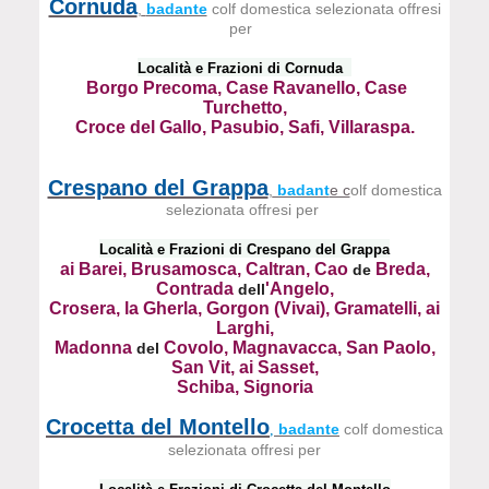
Cornuda
,
badante
colf domestica selezionata offresi
per
Località e Frazioni di Cornuda
Borgo Precoma, Case Ravanello, Case
Turchetto,
Croce del Gallo,
Pasubio, Safi, Villaraspa.
Crespano del Grappa
,
badant
e c
olf domestica
selezionata offresi per
Località e Frazioni di Crespano del Grappa
ai Barei, Brusamosca, Caltran, Cao
Breda,
de
Contrada
'Angelo,
dell
Crosera,
la Gherla, Gorgon (Vivai),
Gramatelli, ai
Larghi,
Madonna
Covolo,
Magnavacca,
San Paolo,
del
San Vit, ai Sasset,
Schiba, Signoria
Crocetta del Montello
badante
colf domestica
,
selezionata offresi per