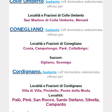
Colle Umberto
badante
colf domestica selezionata
,
offresi per
Località e Frazioni di Colle Umberto
San Martino di Colle Umberto, Menarè
CONEGLIANO
badante
colf domestica selezionata
,
offresi per
Località e Frazioni di Conegliano
Costa, Campolongo, Parè, Collalbrigo;
frazioni:
Ogliano, Scomigo
Cordignano
,
badante
colf domestica selezionata
offresi per
Località e Frazioni di Cordignano
Villa di Villa, Pinidello, Ponte della Muda
Località:
Palù, Pinè, San Rocco, Santo Stefano, Silvella,
Campardo