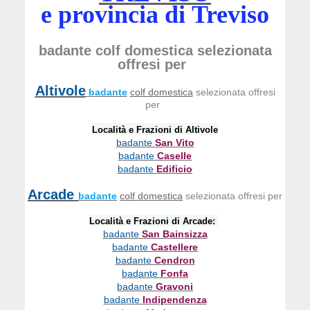
e provincia di Treviso
badante colf domestica selezionata
offresi per
Altivole
badante
colf domestica
selezionata offresi
per
Località e Frazioni di Altivole
badante
San Vito
badante
Caselle
badante
Edificio
Arcade
badante
colf domestica
selezionata offresi per
Località e Frazioni di Arcade:
badante
San Bainsizza
badante
Castellere
badante
Cendron
badante
Fonfa
badante
Gravoni
badante
Indipendenza