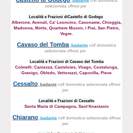
badante
colf domestica
,
selezionata offresi per
Località e Frazioni diCastello di Godego
Alberone, Avenali, Ca' Leoncino, Casoname, Chioggia,
Madonna,
Motte, Quartiere Muson, i Prai, San Pietro,
Vegre.
Cavaso del Tomba
badante
colf domestica
,
selezionata offresi per
Località e Frazioni di Cavaso del Tomba
Colmelli: Caniezza, Castelcies, Virago, Costalunga,
Granigo,
Obledo, Vettorazzi, Capovilla, Pieve
Cessalto
badante
colf domestica selezionata offresi
,
per
Località e Frazioni di Cessalto
Santa Maria di Campagna, Sant'Anastasio
Chiarano
badante
colf domestica selezionata offresi
,
per