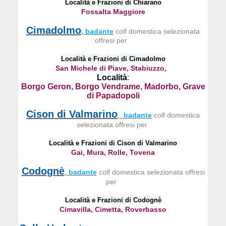
Località e Frazioni di Chiarano
Fossalta Maggiore
Cimadolmo
, badante
colf domestica selezionata
offresi per
Località e Frazioni di Cimadolmo
San Michele di Piave, Stabiuzzo,
Località
:
Borgo Geron, Borgo Vendrame, Madorbo, Grave
di Papadopoli
Cison di Valmarino
badante
colf domestica
,
selezionata offresi per
Località e Frazioni di Cison di Valmarino
Gai, Mura, Rolle, Tovena
Codognè
badante
colf domestica selezionata offresi
,
per
Località e Frazioni di Codognè
Cimavilla, Cimetta, Roverbasso