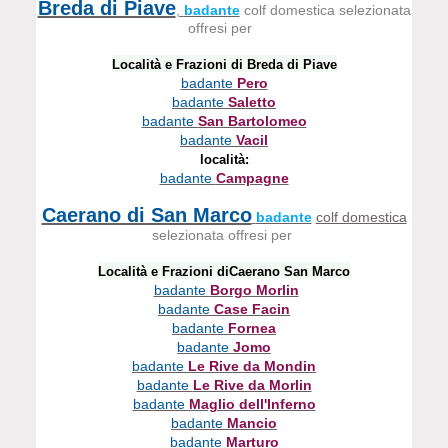
Breda di Piave
,
badante
colf domestica selezionata
offresi per
Località e Frazioni di Breda di Piave
badante
Pero
badante
Saletto
badante
San Bartolomeo
badante
Vacil
località:
badante
Campagne
Caerano di San Marco
badante
colf domestica
selezionata offresi per
Località e Frazioni diCaerano San Marco
badante
Borgo Morlin
badante
Case Facin
badante
Fornea
badante
Jomo
badante
Le Rive da Mondin
badante
Le Rive da Morlin
badante
Maglio dell'Inferno
badante
Mancio
badante
Marturo