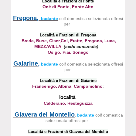
Località e Frazioni di Fonte
Onè di Fonte, Fonte Alto
Fregona
,
badante
colf domestica selezionata offresi
per
Località e Frazioni di Fregona
Breda, Buse, Ciser,Col, Fratte, Fregona, Luca,
MEZZAVILLA
(sede comunale)
,
Osigo, Piai, Sonego
Gaiarine
,
badante
colf domestica selezionata offresi
per
Località e Frazioni di Gaiarine
Francenigo, Albina, Campomolino
;
località
:
Calderano, Resteguizza
Giavera del Montello
,
badante
colf domestica
selezionata offresi per
Località e Frazioni di Giavera del Montello