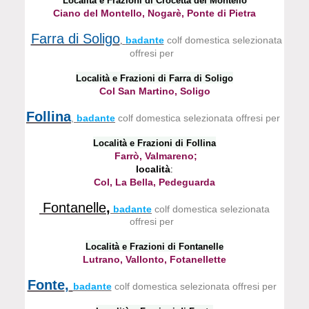
Località e Frazioni di Crocetta del Montello
Ciano del Montello, Nogarè, Ponte di Pietra
Farra di Soligo
badante
colf domestica selezionata
,
offresi per
Località e Frazioni di Farra di Soligo
Col San Martino, Soligo
Follina
,
badante
colf domestica selezionata offresi per
Località e Frazioni di Follina
Farrò, Valmareno;
località
:
Col, La Bella, Pedeguarda
Fontanelle
,
badante
colf domestica selezionata
offresi per
Località e Frazioni di Fontanelle
Lutrano, Vallonto, Fotanellette
Fonte
,
badante
colf domestica selezionata offresi per