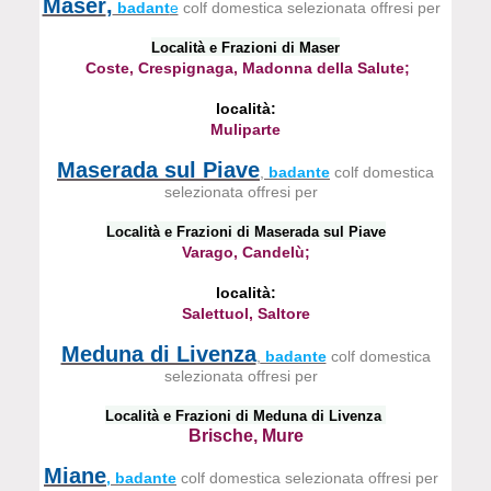
Maser
,
badant
e
colf domestica selezionata offresi per
Località e Frazioni di Maser
Coste, Crespignaga, Madonna della Salute;
località:
Muliparte
Maserada sul Piave
,
badante
colf domestica
selezionata offresi per
Località e Frazioni di Maserada sul Piave
Varago, Candelù;
località:
Salettuol, Saltore
Meduna di Livenza
,
badante
colf domestica
selezionata offresi per
Località e Frazioni di Meduna di Livenza
Brische, Mure
Miane
, badante
colf domestica selezionata offresi per