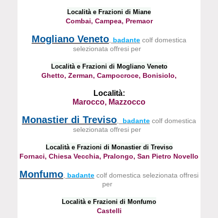
Località e Frazioni di Miane
Combai, Campea, Premaor
Mogliano Veneto
,
badante
colf domestica
selezionata offresi per
Località e Frazioni di Mogliano Veneto
Ghetto, Zerman, Campocroce, Bonisiolo,
Località:
Marocco, Mazzocco
Monastier di Treviso
,
badante
colf domestica
selezionata offresi per
Località e Frazioni di Monastier di Treviso
Fornaci, Chiesa Vecchia, Pralongo, San Pietro Novello
Monfumo
,
badante
colf domestica selezionata offresi
per
Località e Frazioni di Monfumo
Castelli