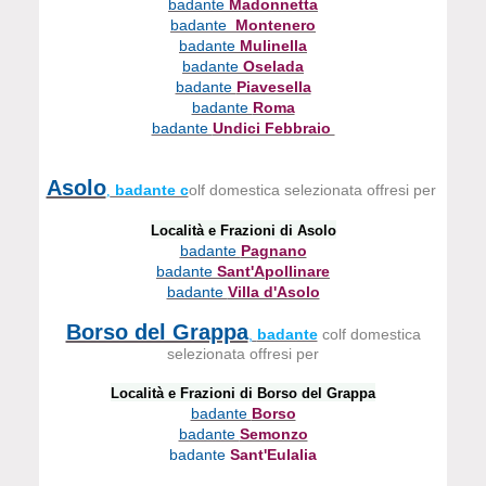
badante
Madonnetta
badante
Montenero
badante
Mulinella
badante
Oselada
badante
Piavesella
badante
Roma
badante
Undici Febbraio
Asolo
badante c
olf domestica selezionata offresi per
,
Località e Frazioni di Asolo
badante
Pagnano
badante
Sant'Apollinare
badante
Villa d'Asolo
Borso del Grappa
,
badante
colf domestica
selezionata offresi per
Località e Frazioni di Borso del Grappa
badante
Borso
badante
Semonzo
badante
Sant'Eulalia