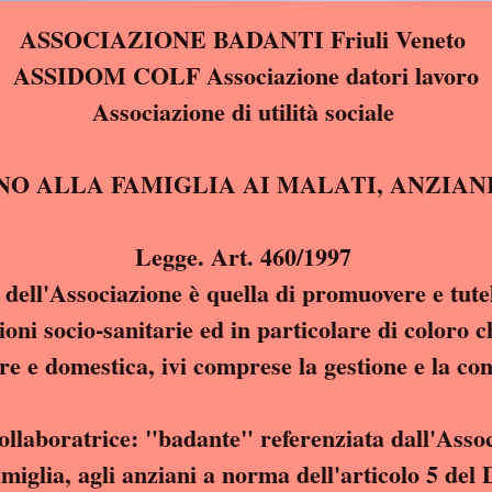
ASSOCIAZIONE BADANTI Friuli Veneto
ASSIDOM COLF Associazione datori lavoro
Associazione di utilità sociale
IN SOSTEGNO ALLA FAMIGLIA AI MALAT
Legge. Art. 460/1997
e dell'Associazione è quella di promuovere e tutela
oni socio-sanitarie ed in particolare di coloro c
re e domestica, ivi comprese la gestione e la co
collaboratrice: "badante" referenziata dall'Asso
sostegno alla famiglia, agli anziani a norma dell'a