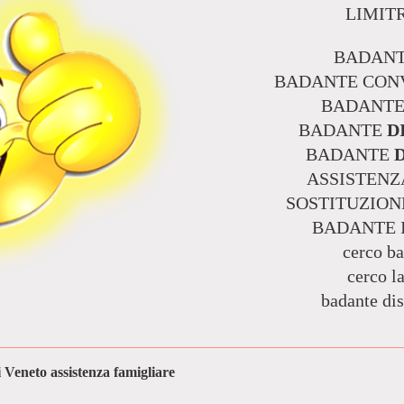
LIMIT
BADANT
BADANTE CONV
BADANT
BADANTE
D
BADANTE
ASSISTEN
SOSTITUZION
BADANTE I
cerco b
cerco l
badante di
associazione badanti Friuli Veneto assistenza famigliare