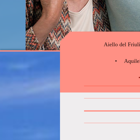
Aiello del Friul
Aquile