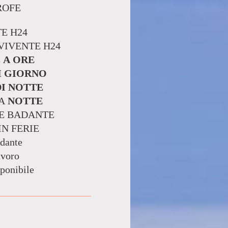
ROFE
E H24
IVENTE H24
E
A ORE
I GIORNO
DI NOTTE
ZA
NOTTE
E BADANTE
N FERIE
adante
avoro
sponibile