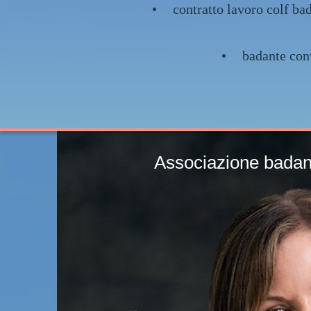
contratto lavoro colf ba
badante co
Associazione bada