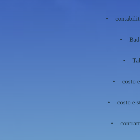
contabili
Bada
Ta
costo 