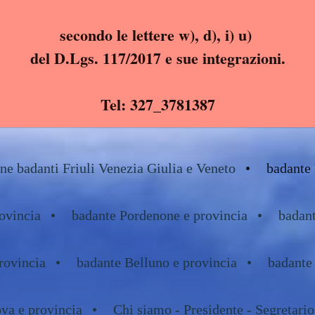
secondo le lettere w), d), i) u)
del D.Lgs. 117/2017 e sue integrazioni.
Tel: 327_3781387
e badanti Friuli Venezia Giulia e Veneto
badante 
ovincia
badante Pordenone e provincia
badant
rovincia
badante Belluno e provincia
badante
va e provincia
Chi siamo - Presidente - Segretario