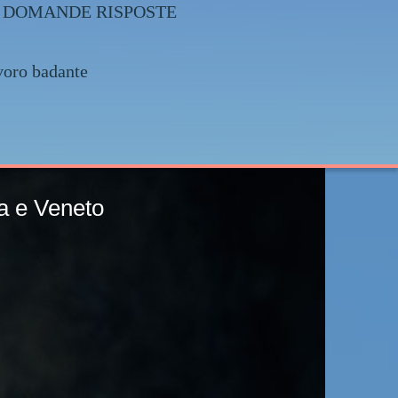
025 + DOMANDE RISPOSTE
voro badante
Friuli Venezia Giulia